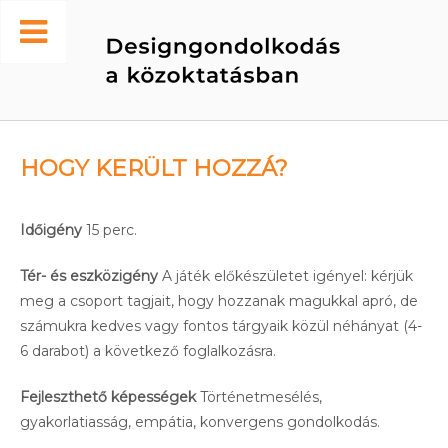
Skip
to
Home
content
HOGY KERÜLT HOZZÁ?
Időigény
15 perc.
Tér- és eszközigény
A játék előkészületet igényel: kérjük
meg a csoport tagjait, hogy hozzanak magukkal apró, de
számukra kedves vagy fontos tárgyaik közül néhányat (4-
6 darabot) a következő foglalkozásra.
Fejleszthető képességek
Történetmesélés,
gyakorlatiasság, empátia, konvergens gondolkodás.