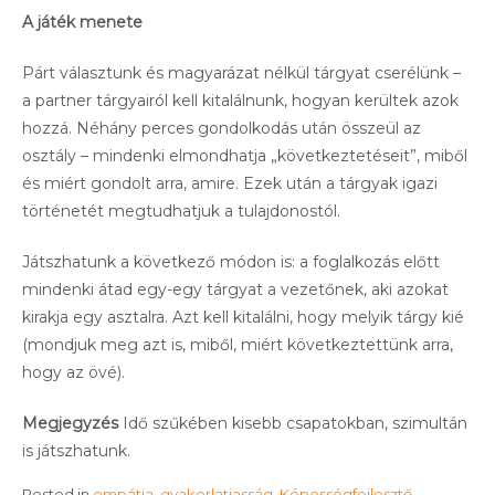
A játék menete
Párt választunk és magyarázat nélkül tárgyat cserélünk –
a partner tárgyairól kell kitalálnunk, hogyan kerültek azok
hozzá. Néhány perces gondolkodás után összeül az
osztály – mindenki elmondhatja „következtetéseit”, miből
és miért gondolt arra, amire. Ezek után a tárgyak igazi
történetét megtudhatjuk a tulajdonostól.
Játszhatunk a következő módon is: a foglalkozás előtt
mindenki átad egy-egy tárgyat a vezetőnek, aki azokat
kirakja egy asztalra. Azt kell kitalálni, hogy melyik tárgy kié
(mondjuk meg azt is, miből, miért következtettünk arra,
hogy az övé).
Megjegyzés
Idő szűkében kisebb csapatokban, szimultán
is játszhatunk.
Posted in
empátia
,
gyakorlatiasság
,
Képességfejlesztő