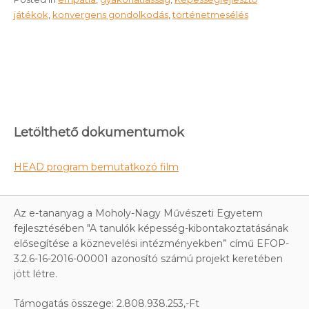
játékok
,
konvergens gondolkodás
,
történetmesélés
Letölthető dokumentumok
HEAD program bemutatkozó film
Az e-tananyag a Moholy-Nagy Művészeti Egyetem
fejlesztésében "A tanulók képesség-kibontakoztatásának
elősegítése a köznevelési intézményekben” című EFOP-
3.2.6-16-2016-00001 azonosító számú projekt keretében
jött létre.
Támogatás összege: 2.808.938.253,-Ft