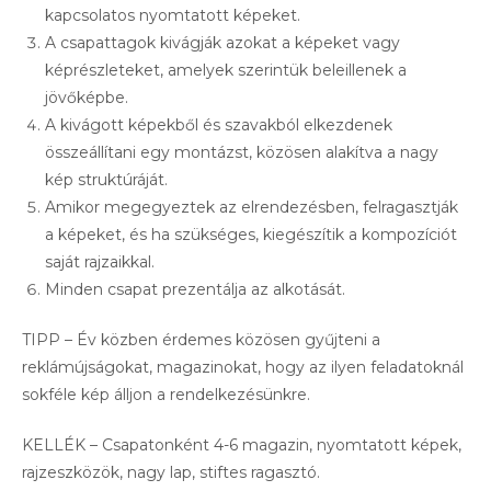
kapcsolatos nyomtatott képeket.
A csapattagok kivágják azokat a képeket vagy
képrészleteket, amelyek szerintük beleillenek a
jövőképbe.
A kivágott képekből és szavakból elkezdenek
összeállítani egy montázst, közösen alakítva a nagy
kép struktúráját.
Amikor megegyeztek az elrendezésben, felragasztják
a képeket, és ha szükséges, kiegészítik a kompozíciót
saját rajzaikkal.
Minden csapat prezentálja az alkotását.
TIPP – Év közben érdemes közösen gyűjteni a
reklámújságokat, magazinokat, hogy az ilyen feladatoknál
sokféle kép álljon a rendelkezésünkre.
KELLÉK – Csapatonként 4-6 magazin, nyomtatott képek,
rajzeszközök, nagy lap, stiftes ragasztó.