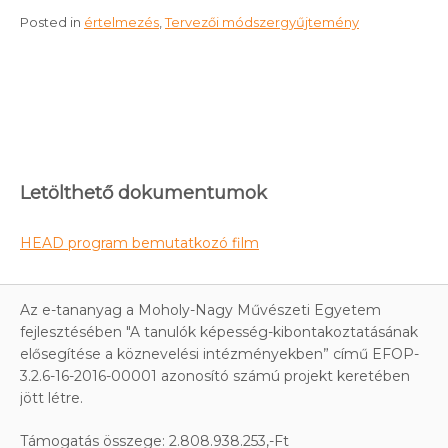
Posted in
értelmezés
,
Tervezői módszergyűjtemény
Letölthető dokumentumok
HEAD program bemutatkozó film
Az e-tananyag a Moholy-Nagy Művészeti Egyetem
fejlesztésében "A tanulók képesség-kibontakoztatásának
elősegítése a köznevelési intézményekben” című EFOP-
3.2.6-16-2016-00001 azonosító számú projekt keretében
jött létre.
Támogatás összege: 2.808.938.253,-Ft