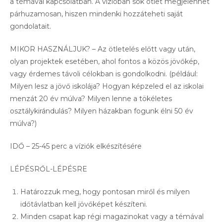
a témával kapcsolatban. A vízióban sok ötlet megjelenhet
párhuzamosan, hiszen mindenki hozzáteheti saját
gondolatait.
MIKOR HASZNÁLJUK? – Az ötletelés előtt vagy után,
olyan projektek esetében, ahol fontos a közös jövőkép,
vagy érdemes távoli célokban is gondolkodni. (például:
Milyen lesz a jövő iskolája? Hogyan képzeled el az iskolai
menzát 20 év múlva? Milyen lenne a tökéletes
osztálykirándulás? Milyen házakban fogunk élni 50 év
múlva?)
IDŐ – 25-45 perc a víziók elkészítésére
LÉPÉSRŐL-LÉPÉSRE
Határozzuk meg, hogy pontosan miről és milyen
időtávlatban kell jövőképet készíteni.
Minden csapat kap régi magazinokat vagy a témával